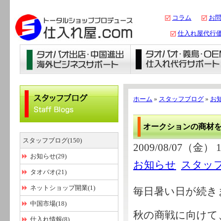
コラム
お
仕入れ屋代行
ホーム
»
スタッフブログ
»
お
オークションの商材
スタッフブログ(150)
2009/08/07（金） 1
お知らせ(29)
お知らせ
スタッ
タオバオ(21)
ネットショップ開業(1)
毎日暑い日が続き
中国市場(18)
秋の商戦に向けて
仕入れ情報(8)